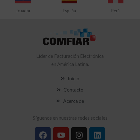
Ecuador
España
Perú
Líder
de Facturación Electrónica
en América Latina.
Inicio
Contacto
Acerca de
Síguenos en nuestras redes sociales
F
Y
I
L
a
o
n
i