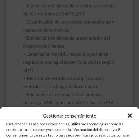
– Extracción de datos desde tablas estándar
de los módulos de SAP SD/FI
– Clasificación de extracción por sociedad y
clases de documentos
– Extracción de datos de la sociedad y del
maestro de clientes
– Generación de XML requerido por ente
regulador con ajustes personalizadas según
el PT
– Monitor de estado de comprobantes
emitidos – Tracking del documento
– Funciones de reenvío de documento,
descarga XML generado SAP, descarga XML
de respuesta,
Gestionar consentimiento
descarga de PDF, refrescamiento de
Para ofrecer las mejores experiencias, utilizamos tecnologías como las
monitor y actualización de estado de
cookies para almacenar y/o acceder a la información del dispositivo. El
documentos
consentimiento de estas tecnologías nos permitirá procesar datos como el