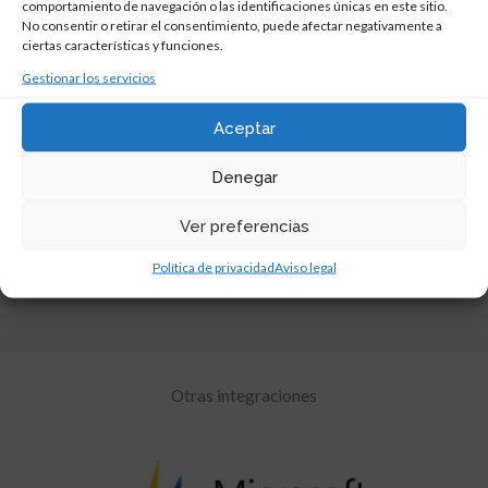
comportamiento de navegación o las identificaciones únicas en este sitio.
– Transacción de logs de documentos
No consentir o retirar el consentimiento, puede afectar negativamente a
– Emisión de uno o varios documentos
ciertas características y funciones.
seleccionados
Gestionar los servicios
– Exportar reporte en Excel de lista de
estado de documentos
Aceptar
Denegar
Ajustamos la integración del monitor SAP
Según las necesidades y especificaciones de
Ver preferencias
cada cliente
Política de privacidad
Aviso legal
Otras integraciones